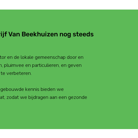
ijf Van Beekhuizen nog steeds
tor en de lokale gemeenschap door en
, pluimvee en particulieren, en geven
te verbeteren.
 opgebouwde kennis bieden we
at, zodat we bijdragen aan een gezonde