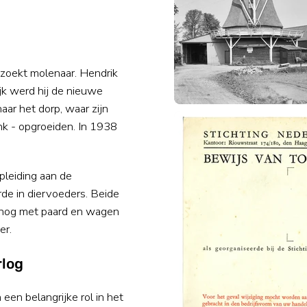
 zoekt molenaar. Hendrik
jk werd hij de nieuwe
ar het dorp, waar zijn
nk - opgroeiden. In 1938
pleiding aan de
rde in diervoeders. Beide
es nog met paard en wagen
er.
rlog
en belangrijke rol in het