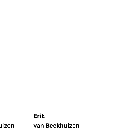
Erik
uizen
van Beekhuizen