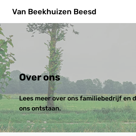
Van Beekhuizen Beesd
Over ons
Lees meer over ons familiebedrijf en 
ons ontstaan.