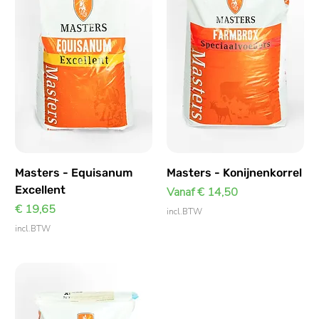
Masters - Equisanum
Masters - Konijnenkorrel
Excellent
Verkoopprijs
Vanaf
€ 14,50
Prijs
€ 19,65
incl.BTW
incl.BTW