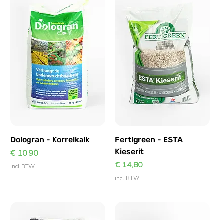
Dologran - Korrelkalk
Fertigreen - ESTA
Kieserit
Prijs
€ 10,90
Prijs
€ 14,80
incl.BTW
incl.BTW