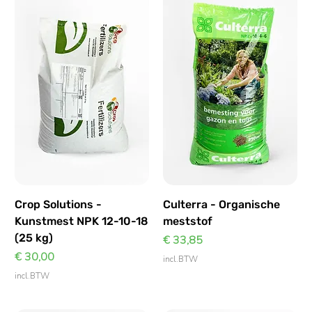
Crop Solutions -
Culterra - Organische
Kunstmest NPK 12-10-18
meststof
(25 kg)
Prijs
€ 33,85
Prijs
€ 30,00
incl.BTW
incl.BTW