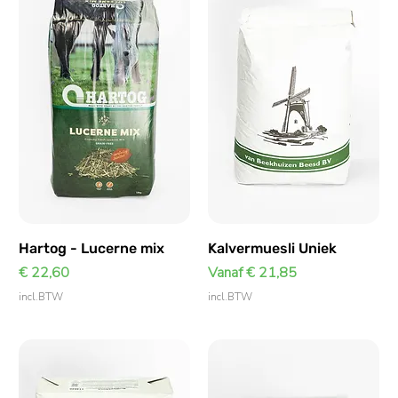
Hartog - Lucerne mix
Kalvermuesli Uniek
Prijs
Verkoopprijs
€ 22,60
Vanaf
€ 21,85
incl.BTW
incl.BTW