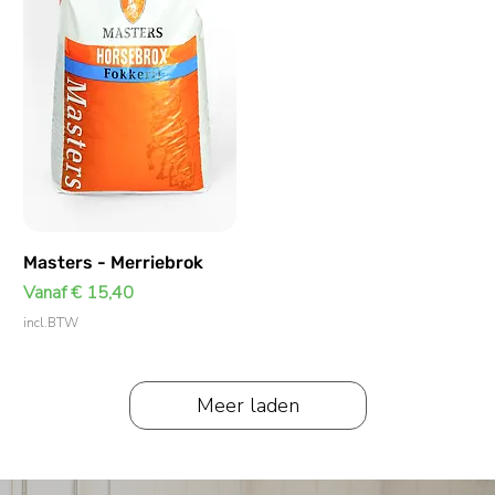
Masters - Merriebrok
Verkoopprijs
Vanaf
€ 15,40
incl.BTW
Meer laden