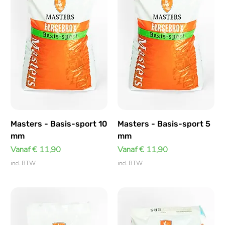
Masters - Basis-sport 10
Masters - Basis-sport 5
mm
mm
Verkoopprijs
Verkoopprijs
Vanaf
€ 11,90
Vanaf
€ 11,90
incl.BTW
incl.BTW