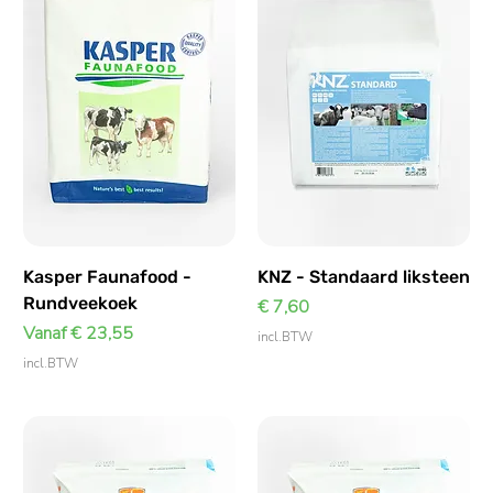
Kasper Faunafood -
KNZ - Standaard liksteen
Rundveekoek
Prijs
€ 7,60
Verkoopprijs
Vanaf
€ 23,55
incl.BTW
incl.BTW