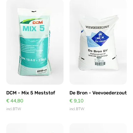
DCM - Mix 5 Meststof
De Bron - Veevoederzout
Prijs
Prijs
€ 44,80
€ 9,10
incl.BTW
incl.BTW