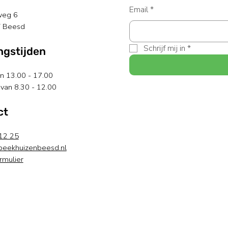
Email
*
weg 6
 Beesd
Schrijf mij in
*
ngstijden
an 13.00 - 17.00
van 8.30 - 12.00
ct
12 25
beekhuizenbeesd.nl
rmulier