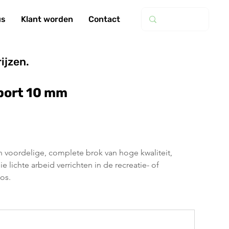
us
Klant worden
Contact
ijzen.
port 10 mm
 voordelige, complete brok van hoge kwaliteit, 
 lichte arbeid verrichten in de recreatie- of 
os.