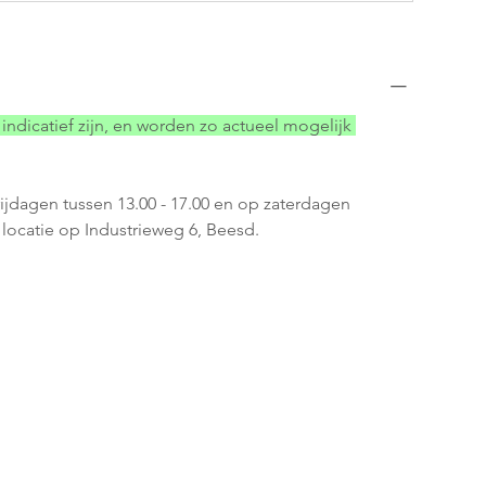
indicatief zijn, en worden zo actueel mogelijk 
rijdagen tussen 13.00 - 17.00 en op zaterdagen 
e locatie op Industrieweg 6, Beesd.