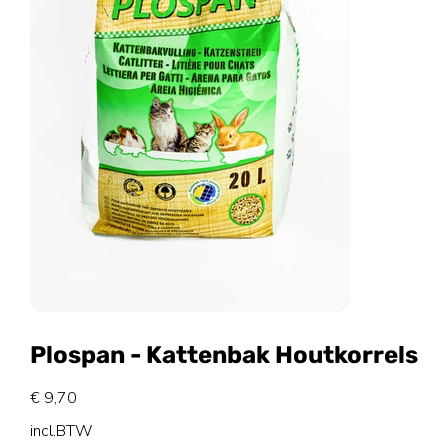
Plospan - Kattenbak Houtkorrels
Prijs
€ 9,70
incl.BTW