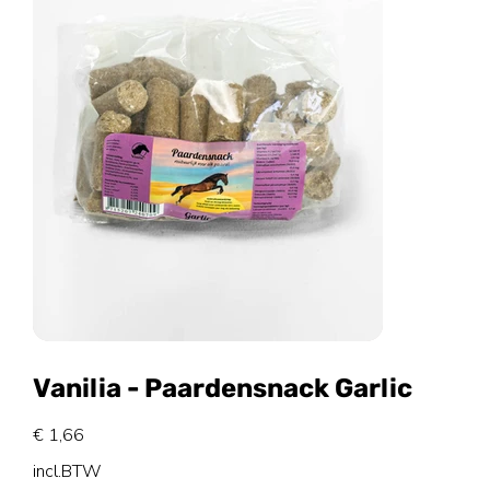
Vanilia - Paardensnack Garlic
Prijs
€ 1,66
incl.BTW